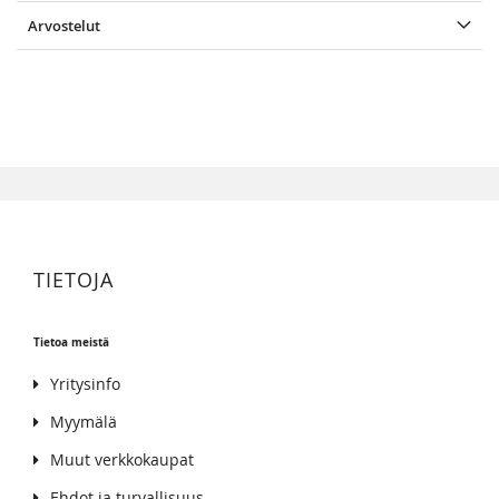
Arvostelut
TIETOJA
Tietoa meistä
Yritysinfo
Myymälä
Muut verkkokaupat
Ehdot ja turvallisuus