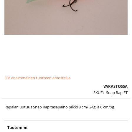
Skip
Ole ensimmäinen tuotteen arvostelija
to
the
VARASTOSSA
beginning
SKU
Snap Rap FT
of
the
images
Rapalan uutuus Snap Rap tasapaino pilkki 8 cm/ 24g ja 6 cm/9g
gallery
Grouped
product