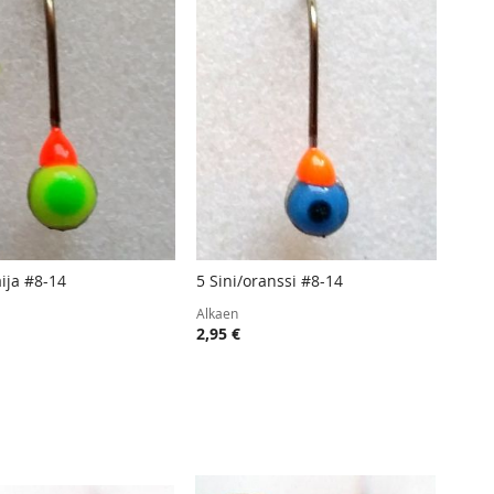
ija #8-14
5 Sini/oranssi #8-14
TOIVELISTA
LISÄÄ
TOIVELISTA
LISÄÄ
 ostoskoriin
Lisää ostoskoriin
Alkaen
VERTAILUUN
VERTAIL
2,95 €