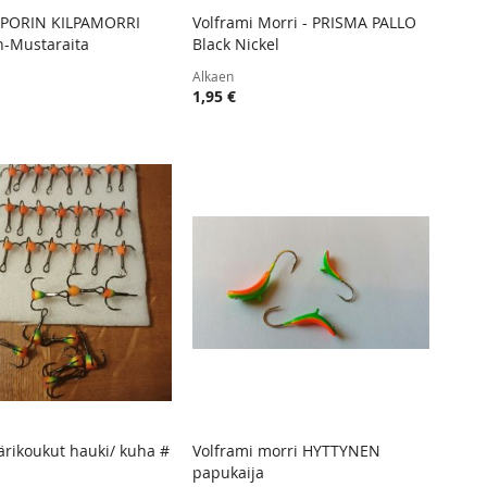
i PORIN KILPAMORRI
Volframi Morri - PRISMA PALLO
TOIVELISTA
LISÄÄ
TOIVELISTA
LISÄÄ
-Mustaraita
Black Nickel
 ostoskoriin
Lisää ostoskoriin
VERTAILUUN
VERTAIL
Alkaen
1,95 €
värikoukut hauki/ kuha #
Volframi morri HYTTYNEN
TOIVELISTA
LISÄÄ
TOIVELISTA
LISÄÄ
papukaija
 ostoskoriin
Lisää ostoskoriin