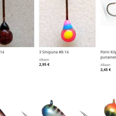
-14
3 Sinipuna #8-14
Porin Ki
TOIVELISTA
LISÄÄ
TOIVELISTA
LISÄÄ
punaine
oskoriin
Lisää ostoskoriin
Lisää
Alkaen
VERTAILUUN
VERTAILUUN
2,95 €
Alkaen
2,45 €