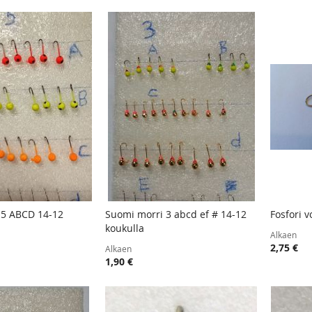
 5 ABCD 14-12
Suomi morri 3 abcd ef # 14-12
Fosfori 
TOIVELISTA
LISÄÄ
TOIVELISTA
LISÄÄ
koukulla
oskoriin
Lisää ostoskoriin
Lisää
Alkaen
VERTAILUUN
VERTAILUUN
2,75 €
Alkaen
1,90 €