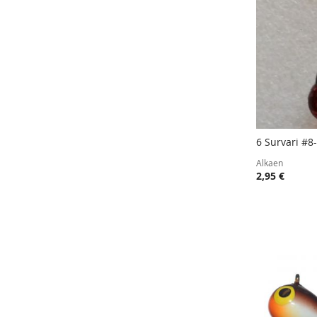
6 Survari #8
Lisää ost
Alkaen
2,95 €