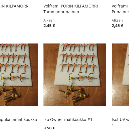
RIN KILPAMORRI
Volframi PORIN KILPAMORRI
Volfram
TOIVELISTA
LISÄÄ
TOIVELISTA
LISÄÄ
Tummanpunainen
Punainen
oskoriin
Lisää ostoskoriin
Lisää
VERTAILUUN
VERTAILUUN
Alkaen
Alkaen
2,45 €
2,45 €
apukaijamätikoukku
Iso Owner mätikoukku #1
Isot UV 
TOIVELISTA
LISÄÄ
TOIVELISTA
LISÄÄ
1
oskoriin
Lisää ostoskoriin
Lisää
3,50 €