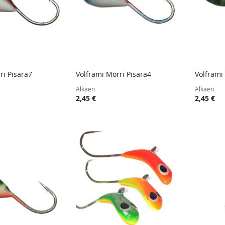
ri Pisara7
Volframi Morri Pisara4
Volframi
TOIVELISTA
LISÄÄ
TOIVELISTA
LISÄÄ
oskoriin
Lisää ostoskoriin
Lisää
Alkaen
Alkaen
VERTAILUUN
VERTAILUUN
2,45 €
2,45 €