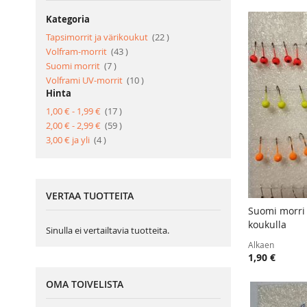
Kategoria
tuote
Tapsimorrit ja värikoukut
22
tuote
Volfram-morrit
43
tuote
Suomi morrit
7
tuote
Volframi UV-morrit
10
Hinta
tuote
1,00 €
-
1,99 €
17
tuote
2,00 €
-
2,99 €
59
tuote
3,00 €
ja yli
4
VERTAA TUOTTEITA
Suomi morri
koukulla
Lisää ost
Sinulla ei vertailtavia tuotteita.
Alkaen
1,90 €
OMA TOIVELISTA