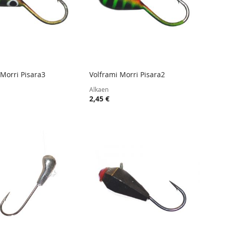
 Morri Pisara3
Volframi Morri Pisara2
TOIVELISTA
LISÄÄ
TOIVELISTA
LISÄÄ
 ostoskoriin
Lisää ostoskoriin
Alkaen
VERTAILUUN
VERTAIL
2,45 €