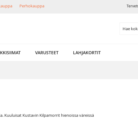
ikauppa
Perhokauppa
Tervet
Search
LKKISIIMAT
VARUSTEET
LAHJAKORTIT
la. Kuuluisat Kustavin Kilpamorrit hienoissa väreissä