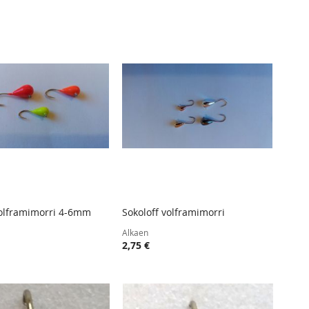
järjesty
volframimorri 4-6mm
Sokoloff volframimorri
TOIVELISTA
LISÄÄ
TOIVELISTA
LISÄÄ
 ostoskoriin
Lisää ostoskoriin
Alkaen
VERTAILUUN
VERTAIL
2,75 €