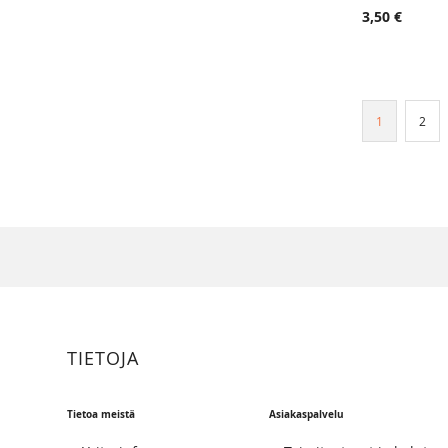
3,50 €
Sivu
You're curre
Sivu
1
2
TIETOJA
Tietoa meistä
Asiakaspalvelu