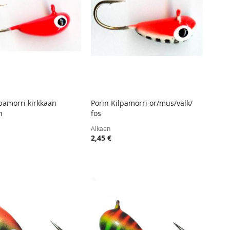
lpamorri kirkkaan
Porin Kilpamorri or/mus/valk/
TOIVELISTA
LISÄÄ
TOIVELISTA
LISÄÄ
n
fos
 ostoskoriin
Lisää ostoskoriin
VERTAILUUN
VERTAIL
Alkaen
2,45 €