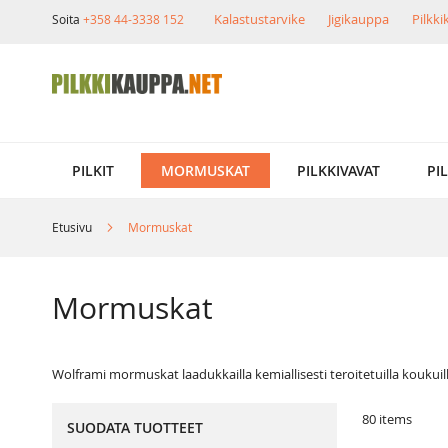
Skip
Kalastustarvike
Jigikauppa
Pilkk
Soita
+358 44-3338 152
to
Content
PILKIT
MORMUSKAT
PILKKIVAVAT
PI
Etusivu
Mormuskat
Mormuskat
Wolframi mormuskat laadukkailla kemiallisesti teroitetuilla koukuil
80
items
SUODATA TUOTTEET