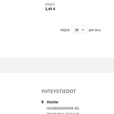
VERTAILUUN
VERTAIL
Alkaen
2,45 €
Näytä
per sivu
YHTEYSTIEDOT
Osoite
Uusikoivistontie 42,