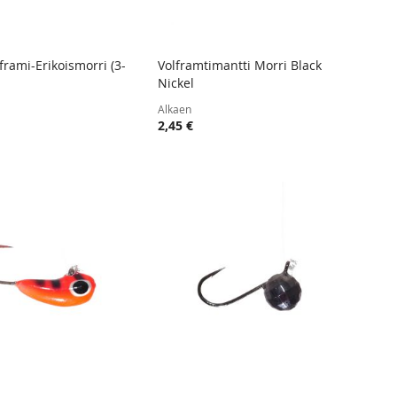
rami-Erikoismorri (3-
Volframtimantti Morri Black
TOIVELISTA
LISÄÄ
TOIVELISTA
LISÄÄ
Nickel
 ostoskoriin
Lisää ostoskoriin
VERTAILUUN
VERTAIL
Alkaen
2,45 €