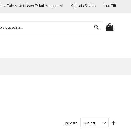
uloa Talvikalastuksen Erikoiskauppaan!
Kirjaudu Sisään
Luo Tili
Search
OSTOSKO
Aseta
Järjestä
laskevaa