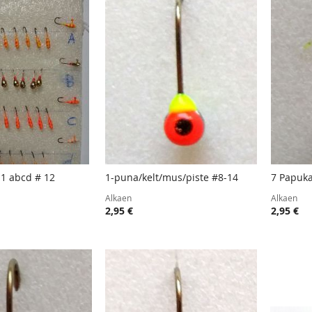
 1 abcd # 12
1-puna/kelt/mus/piste #8-14
7 Papuka
TOIVELISTA
LISÄÄ
TOIVELISTA
LISÄÄ
oskoriin
Lisää ostoskoriin
Lisää
Alkaen
Alkaen
VERTAILUUN
VERTAILUUN
2,95 €
2,95 €