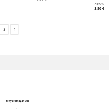
VERTAILUUN
VERTAILUUN
Alkaen
3,50 €
ntly reading page
Sivu
Sivu
Seuraava
3
Yrityskumppanuus