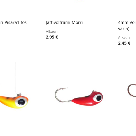
ri Pisara1 fos
Jättivolframi Morri
4mm Volf
TOIVELISTA
LISÄÄ
TOIVELISTA
LISÄÄ
väriä)
oskoriin
Lisää ostoskoriin
Lisää
Alkaen
VERTAILUUN
VERTAILUUN
2,95 €
Alkaen
2,45 €