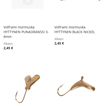
Volframi mormuska
Volframi mormuska
TOIVELISTA
TOIVE
HYTTYNEN PUNAORANSSI 3-
Lisää ostoskoriin
HYTTYNEN BLACK NICKEL
Lisää ostoskoriin
LISÄÄ
LISÄÄ
6mm
Alkaen
VERTAILUUN
VERTA
2,45 €
Alkaen
2,45 €