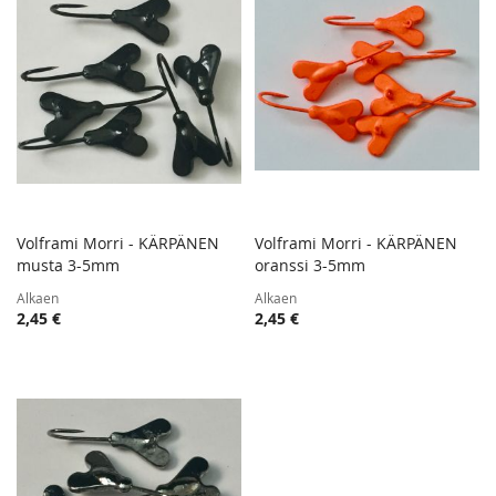
Volframi Morri - KÄRPÄNEN
Volframi Morri - KÄRPÄNEN
TOIVELISTA
TOIVE
musta 3-5mm
Lisää ostoskoriin
oranssi 3-5mm
Lisää ostoskoriin
LISÄÄ
LISÄÄ
Alkaen
Alkaen
VERTAILUUN
VERTA
2,45 €
2,45 €