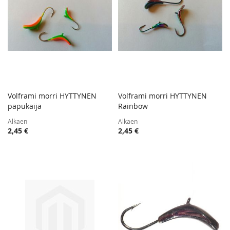
Volframi morri HYTTYNEN
Volframi morri HYTTYNEN
TOIVELISTA
TOIVE
papukaija
Lisää ostoskoriin
Rainbow
Lisää ostoskoriin
LISÄÄ
LISÄÄ
Alkaen
Alkaen
VERTAILUUN
VERTA
2,45 €
2,45 €