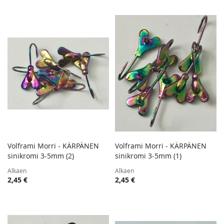
Volframi Morri - KÄRPÄNEN
Volframi Morri - KÄRPÄNEN
TOIVELISTA
TOIVE
sinikromi 3-5mm (2)
Lisää ostoskoriin
sinikromi 3-5mm (1)
Lisää ostoskoriin
LISÄÄ
LISÄÄ
Alkaen
Alkaen
VERTAILUUN
VERTA
2,45 €
2,45 €