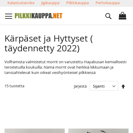
Skip
Kalastustarvike
Jigikauppa
Pilkkikauppa
Perhokauppa
to
Search
Content
Kärpäset ja Hyttyset (
täydennetty 2022)
Volframista valmistetut morrit on varustettu Hayabusan kemiallisesti
teroitetuilla koukuilla. Nämä morrit ovat herkkiä liikkumaan ja
tanssahtelevat kuin oikeat vesihyönteiset pilkkiessä
Ase
15
tuotetta
Järjestä
las
järj