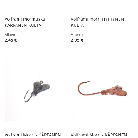
Volframi mormuska
Volframi morri HYTTYNEN
TOIVELISTA
TOIVE
KÄRPÄNEN KULTA
Lisää ostoskoriin
KULTA
Lisää ostoskoriin
LISÄÄ
LISÄÄ
Alkaen
Alkaen
VERTAILUUN
VERTA
2,45 €
2,95 €
Volframi Morri - KÄRPÄNEN
Volframi Morri - KÄRPÄNEN