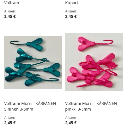
TOIVELISTA
TOIVE
Volfram
Lisää ostoskoriin
Kupari
Lisää ostoskoriin
LISÄÄ
LISÄÄ
Alkaen
Alkaen
VERTAILUUN
VERTA
2,45 €
2,45 €
Volframi Morri - KÄRPÄNEN
Volframi Morri - KÄRPÄNEN
TOIVELISTA
TOIVE
Sininen 3-5mm
Lisää ostoskoriin
pinkki 3-5mm
Lisää ostoskoriin
LISÄÄ
LISÄÄ
Alkaen
Alkaen
VERTAILUUN
VERTA
2,45 €
2,45 €