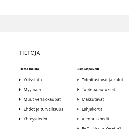
TIETOJA
Tietoa meistä
Asiakaspalvelu
Yritysinfo
Toimitustavat ja kulut
Myymälä
Tuotepalautukset
Muut verkkokaupat
Maksutavat
Ehdot ja turvallisuus
Lahjakortit
Yhteystiedot
Alennuskoodit
FAQ - Usein Kysyttyä