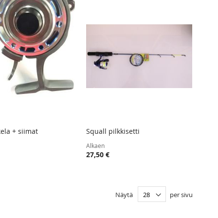
kela + siimat
Squall pilkkisetti
TOIVELISTA
LISÄÄ
TOIVELISTA
LISÄÄ
 ostoskoriin
Lisää ostoskoriin
Alkaen
VERTAILUUN
VERTAIL
27,50 €
Näytä
per sivu