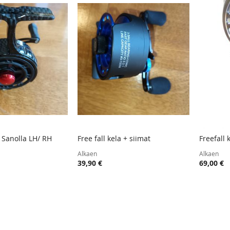
a Sanolla LH/ RH
Free fall kela + siimat
Freefall 
TOIVELISTA
LISÄÄ
TOIVELISTA
LISÄÄ
oskoriin
Lisää ostoskoriin
Lisää
Alkaen
Alkaen
VERTAILUUN
VERTAILUUN
39,90 €
69,00 €