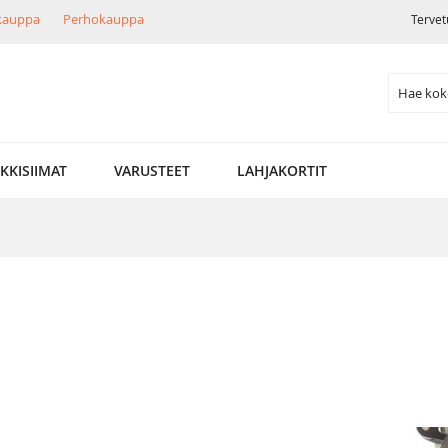
ikauppa
Perhokauppa
Tervet
Search
LKKISIIMAT
VARUSTEET
LAHJAKORTIT