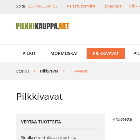
Skip
Kalastustarvike
Jigikauppa
Pilkk
Soita
+358 44-3338 152
to
Content
PILKIT
MORMUSKAT
PILKKIVAVAT
PI
Etusivu
Pilkkivavat
Pilkkivavat
Pilkkivavat
4
tuotetta
VERTAA TUOTTEITA
Sinulla ei vertailtavia tuotteita.