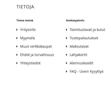
TIETOJA
Tietoa meistä
Asiakaspalvelu
Yritysinfo
Toimitustavat ja kulut
Myymälä
Tuotepalautukset
Muut verkkokaupat
Maksutavat
Ehdot ja turvallisuus
Lahjakortit
Yhteystiedot
Alennuskoodit
FAQ - Usein Kysyttyä