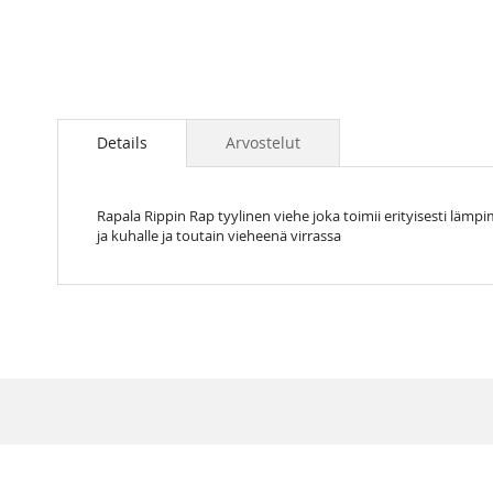
Skip
to
the
Details
Arvostelut
beginning
of
the
Rapala Rippin Rap tyylinen viehe joka toimii erityisesti lämpi
images
ja kuhalle ja toutain vieheenä virrassa
gallery