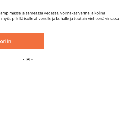
ti lämpimässä ja sameassa vedessä, voimakas värinä ja kolina
myös pilkillä isolle ahvenelle ja kuhalle ja toutain vieheenä virrassa
oriin