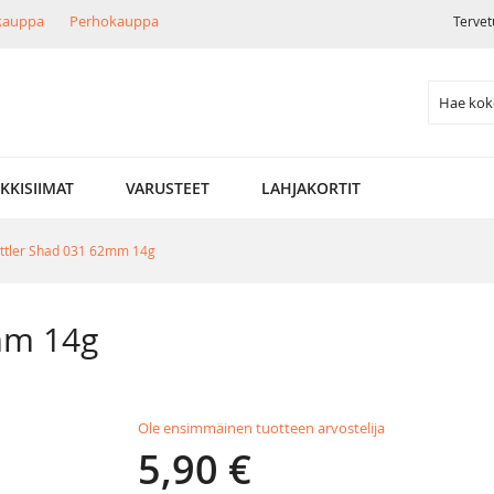
ikauppa
Perhokauppa
Tervet
Search
LKKISIIMAT
VARUSTEET
LAHJAKORTIT
ttler Shad 031 62mm 14g
mm 14g
Ole ensimmäinen tuotteen arvostelija
5,90 €