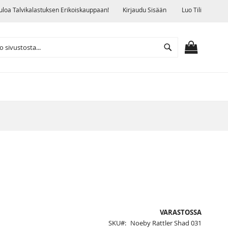
uloa Talvikalastuksen Erikoiskauppaan!
Kirjaudu Sisään
Luo Tili
Search
OSTOSKO
VARASTOSSA
SKU
Noeby Rattler Shad 031