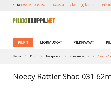
Skip
Kalastustarvike
Jigikauppa
Pilkk
Soita
+358 44-3338 152
to
Content
PILKIT
MORMUSKAT
PILKKIVAVAT
PI
Home
Pilkit
Tasapainot
Kuusamo yms
Noeby Ra
Noeby Rattler Shad 031 62
Skip
to
the
end
of