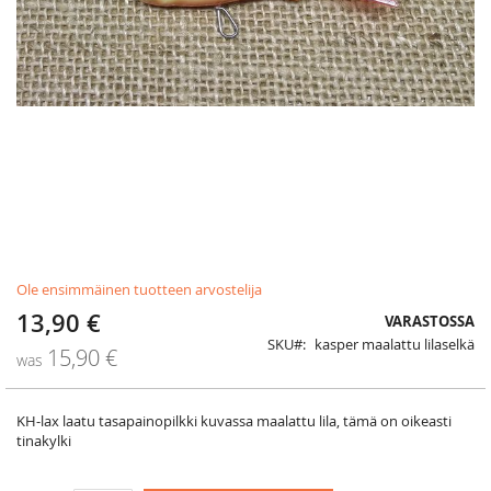
Skip
Ole ensimmäinen tuotteen arvostelija
to
the
13,90 €
Special
VARASTOSSA
beginning
Price
SKU
kasper maalattu lilaselkä
of
15,90 €
was
the
images
gallery
KH-lax laatu tasapainopilkki kuvassa maalattu lila, tämä on oikeasti
tinakylki