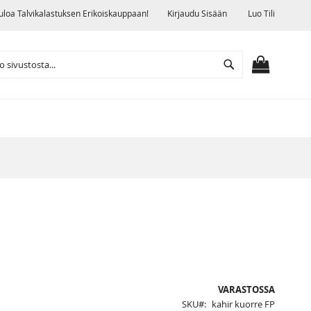
uloa Talvikalastuksen Erikoiskauppaan!
Kirjaudu Sisään
Luo Tili
Search
OSTOSKO
VARASTOSSA
SKU
kahir kuorre FP