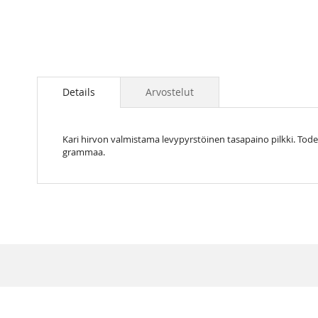
Skip
to
the
Details
Arvostelut
beginning
of
the
Kari hirvon valmistama levypyrstöinen tasapaino pilkki. Todel
images
grammaa.
gallery