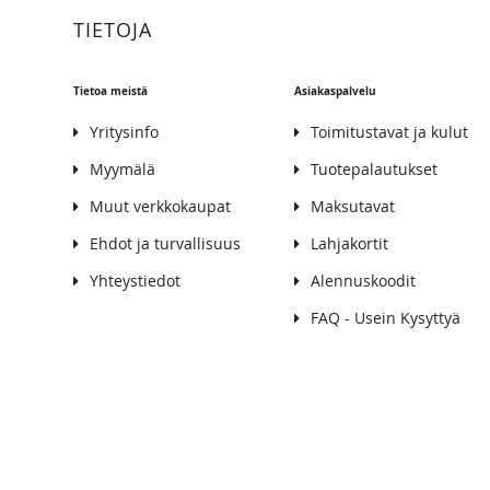
TIETOJA
Tietoa meistä
Asiakaspalvelu
Yritysinfo
Toimitustavat ja kulut
Myymälä
Tuotepalautukset
Muut verkkokaupat
Maksutavat
Ehdot ja turvallisuus
Lahjakortit
Yhteystiedot
Alennuskoodit
FAQ - Usein Kysyttyä