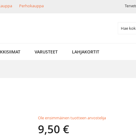
ikauppa
Perhokauppa
Tervet
Search
LKKISIIMAT
VARUSTEET
LAHJAKORTIT
Ole ensimmäinen tuotteen arvostelija
9,50 €
Special