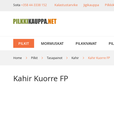
Skip
Kalastustarvike
Jigikauppa
Pilkk
Soita
+358 44-3338 152
to
Content
PILKIT
MORMUSKAT
PILKKIVAVAT
PI
Home
Pilkit
Tasapainot
Kahir
Kahir Kuorre FP
Kahir Kuorre FP
Skip
to
the
end
of