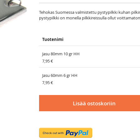
Tehokas Suomessa valmistettu pystypilkki kuhan pilkint
pystypilkki on monella pilkkireissulla ollut voittamat
Tuotenimi
Grouped
product
Jasu 80mm 10 gr HH
items
7,95 €
Jasu 60mm 6 gr HH
7,95 €
Lisää ostoskoriin