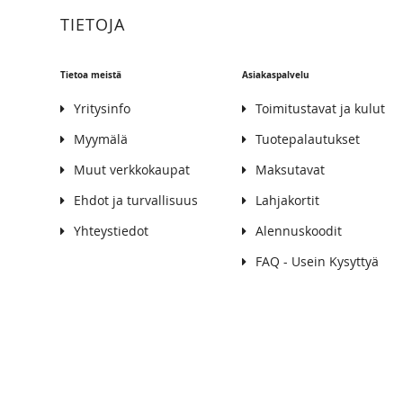
TIETOJA
Tietoa meistä
Asiakaspalvelu
Yritysinfo
Toimitustavat ja kulut
Myymälä
Tuotepalautukset
Muut verkkokaupat
Maksutavat
Ehdot ja turvallisuus
Lahjakortit
Yhteystiedot
Alennuskoodit
FAQ - Usein Kysyttyä