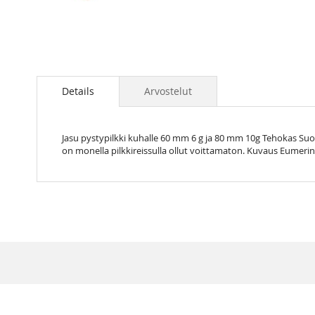
Skip
to
the
Details
Arvostelut
beginning
of
the
Jasu pystypilkki kuhalle 60 mm 6 g ja 80 mm 10g Tehokas Suome
images
on monella pilkkireissulla ollut voittamaton. Kuvaus Eumerin siv
gallery