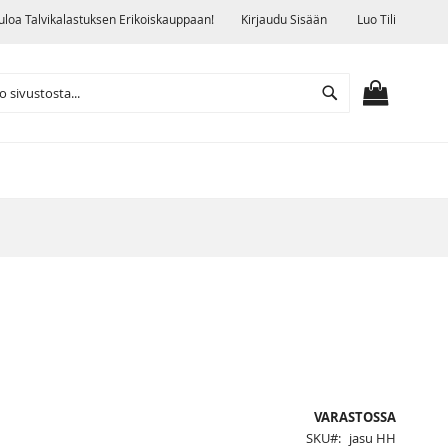
uloa Talvikalastuksen Erikoiskauppaan!
Kirjaudu Sisään
Luo Tili
Search
OSTOSKO
VARASTOSSA
SKU
jasu HH