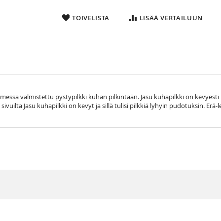
TOIVELISTA
LISÄÄ VERTAILUUN
ssa valmistettu pystypilkki kuhan pilkintään. Jasu kuhapilkki on kevyesti ui
uilta Jasu kuhapilkki on kevyt ja sillä tulisi pilkkiä lyhyin pudotuksin. Erä-leh