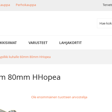
ikauppa
Perhokauppa
Tervet
Search
LKKISIIMAT
VARUSTEET
LAHJAKORTIT
typilkki kuhalle 60mm 80mm HHopea
60mm 80mm HHopea
Ole ensimmäinen tuotteen arvostelija