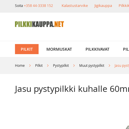
Skip
Kalastustarvike
Jigikauppa
Pilkk
Soita
+358 44-3338 152
to
Content
PILKIT
MORMUSKAT
PILKKIVAVAT
PI
Home
Pilkit
Pystypilkit
Muut pystypilkit
Jasu pys
Jasu pystypilkki kuhalle 
Skip
to
the
end
of