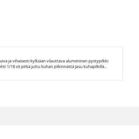
va ja vihaisesti kylkiään vilauttava alumiininen pystypilkki
ti 1/18 oli pitkä juttu kuhan pilkinnästä Jasu kuhapilkillä. .