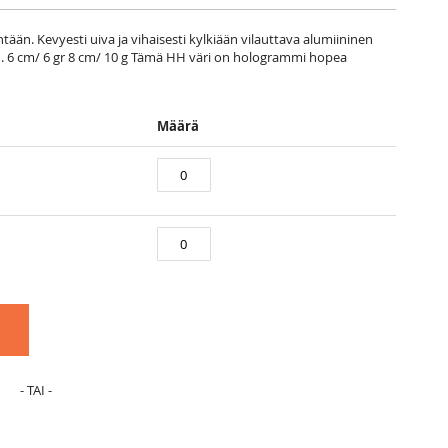
ään. Kevyesti uiva ja vihaisesti kylkiään vilauttava alumiininen
on. 6 cm/ 6 gr 8 cm/ 10 g Tämä HH väri on hologrammi hopea
Määrä